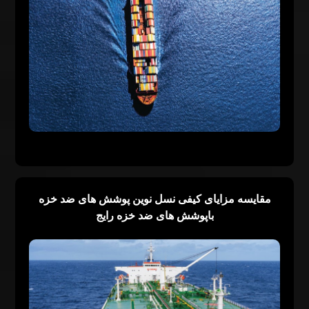
مقايسه مزاياى كيفی نسل نوين پوشش های ضد خزه
باپوشش هاى ضد خزه رايج