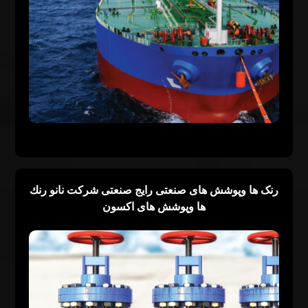
رنک ها وپوشش هاى صنعتى رايج صنعتى شركت نانو رنك
ها وپوشش های اكسون